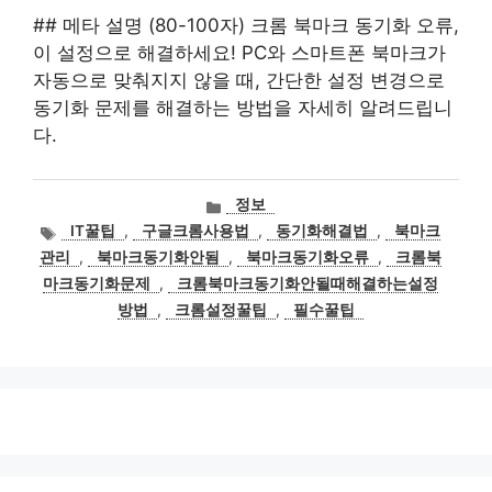
## 메타 설명 (80-100자) 크롬 북마크 동기화 오류,
이 설정으로 해결하세요! PC와 스마트폰 북마크가
자동으로 맞춰지지 않을 때, 간단한 설정 변경으로
동기화 문제를 해결하는 방법을 자세히 알려드립니
다.
카
정보
테
태
IT꿀팁
,
구글크롬사용법
,
동기화해결법
,
북마크
고
그
관리
,
북마크동기화안됨
,
북마크동기화오류
,
크롬북
리
마크동기화문제
,
크롬북마크동기화안될때해결하는설정
방법
,
크롬설정꿀팁
,
필수꿀팁