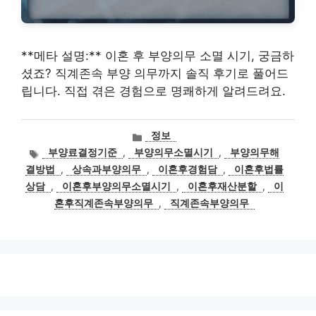
**메타 설명:** 이혼 후 부양의무 소멸 시기, 궁금하
셨죠? 직계존속 부양 의무까지 솔직 후기로 풀어드
립니다. 직접 겪은 경험으로 명쾌하게 알려드려요.
카
정보
테
태
부양료결정기준
,
부양의무소멸시기
,
부양의무해
고
그
결방법
,
상속과부양의무
,
이혼후경험담
,
이혼후법률
리
상담
,
이혼후부양의무소멸시기
,
이혼후재산분할
,
이
혼후직계존속부양의무
,
직계존속부양의무