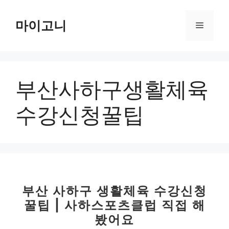
컨
텐
마이고니
메
츠
로
뉴
건
너
부산사하구생활체육
뛰
기
수강신청꿀팁
부산 사하구 생활체육 수강신청
꿀팁 | 사하스포츠클럽 직접 해
봤어요