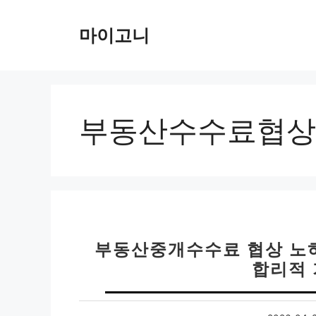
컨
텐
마이고니
츠
로
건
너
뛰
부동산수수료협상
기
부동산중개수수료 협상 노하
합리적 