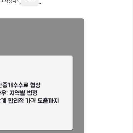
29
작성자:
writer