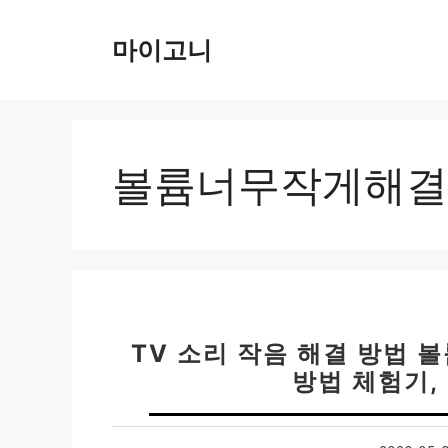
컨
텐
마이고니
츠
로
건
너
뛰
볼륨너무작게해결
기
TV 소리 작음 해결 방법 볼
방법 체험기,