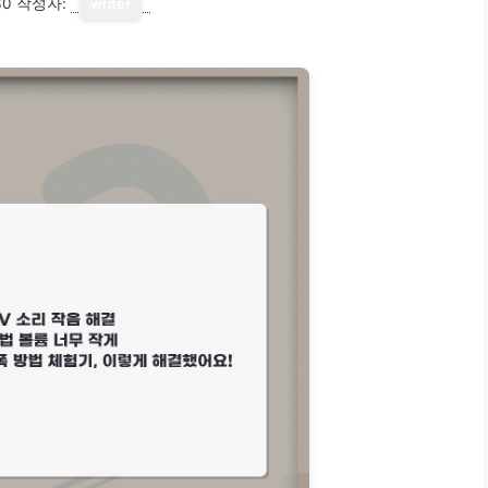
30
작성자:
writer