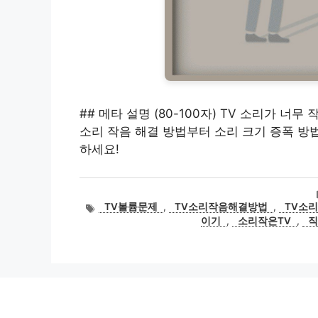
## 메타 설명 (80-100자) TV 소리가 너
소리 작음 해결 방법부터 소리 크기 증폭 방
하세요!
태
TV볼륨문제
,
TV소리작음해결방법
,
TV소
그
이기
,
소리작은TV
,
직