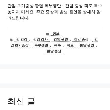
간암 초기증상 황달 복부팽만 | 간암 증상 피로 복수
놓치지 마세요. 주요 증상과 발생 원인을 상세히 알
려드립니다.
카
정보
테
태
간 건강
,
간암 검사
,
간암 원인
,
간암 증상
,
간
고
그
암 초기증상
,
복부팽만
,
복수
,
피로
,
황달 원인
,
리
황달 증상
최신 글