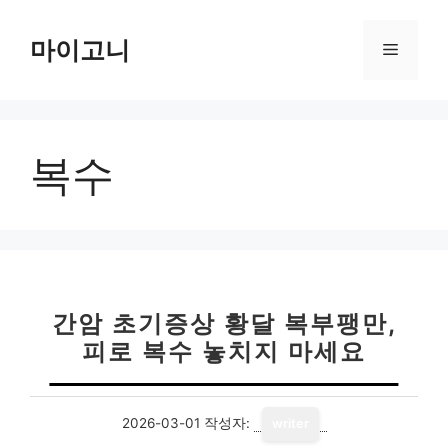
컨
텐
마이고니
메
츠
로
뉴
건
너
복수
뛰
기
간암 초기증상 황달 복부팽만,
피로 복수 놓치지 마세요
2026-03-01
작성자:
writer