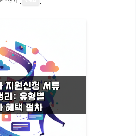
05
작성자:
writer