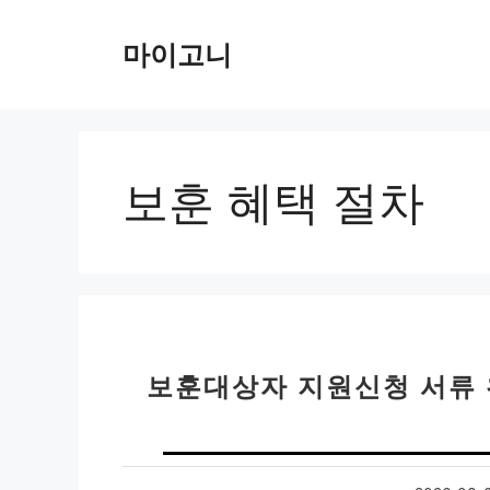
컨
텐
마이고니
츠
로
건
너
뛰
보훈 혜택 절차
기
보훈대상자 지원신청 서류 