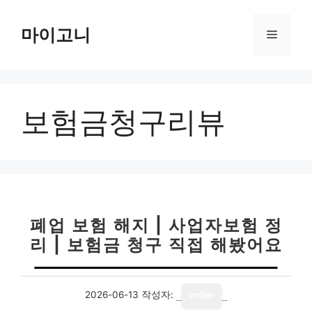
컨
텐
마이고니
메
츠
로
뉴
건
너
보험금청구리뷰
뛰
기
폐업 보험 해지 | 사업자보험 정
리 | 보험금 청구 직접 해봤어요
2026-06-13
작성자:
writer