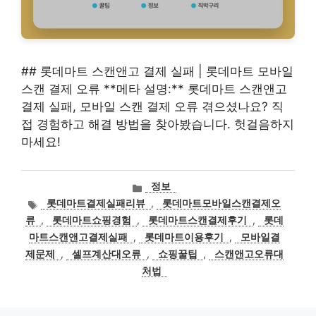
## 롯데마트 스캔앤고 결제 실패 | 롯데마트 모바일
스캔 결제 오류 **메타 설명:** 롯데마트 스캔앤고
결제 실패, 모바일 스캔 결제 오류 겪으셨나요? 직
접 경험하고 해결 방법을 찾아봤습니다. 헛걸음하지
마세요!
카
정보
테
태
롯데마트결제실패리뷰
,
롯데마트모바일스캔결제오
고
그
류
,
롯데마트쇼핑경험
,
롯데마트스캔결제후기
,
롯데
리
마트스캔앤고결제실패
,
롯데마트이용후기
,
모바일결
제문제
,
셀프계산대오류
,
쇼핑꿀팁
,
스캔앤고오류대
처법