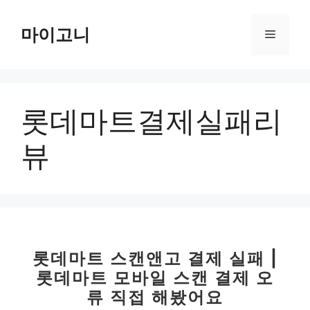
컨
텐
마이고니
메
츠
로
뉴
건
너
롯데마트결제실패리
뛰
기
뷰
롯데마트 스캔앤고 결제 실패 |
롯데마트 모바일 스캔 결제 오
류 직접 해봤어요