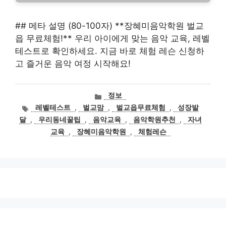
## 메타 설명 (80-100자) **장혜미음악학원 벌교
읍 무료체험!** 우리 아이에게 맞는 음악 교육, 레벨
테스트로 확인하세요. 지금 바로 체험 레슨 신청하
고 즐거운 음악 여정 시작해요!
카
정보
테
태
레벨테스트
,
벌교맘
,
벌교읍무료체험
,
성장발
고
그
달
,
우리동네꿀팁
,
음악교육
,
음악학원추천
,
자녀
리
교육
,
장혜미음악학원
,
체험레슨