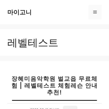
컨
텐
마이고니
메
츠
로
뉴
건
너
레벨테스트
뛰
기
장혜미음악학원 벌교읍 무료체
험 | 레벨테스트 체험레슨 안내
추천!