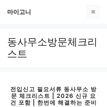
컨
텐
마이고니
메
츠
로
뉴
건
너
동사무소방문체크리
뛰
기
스트
전입신고 필요서류 동사무소 방
문 체크리스트 | 2026 신규 요
건 포함 | 한번에 해결하는 준비