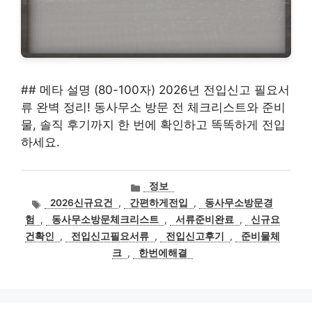
## 메타 설명 (80-100자) 2026년 전입신고 필요서
류 완벽 정리! 동사무소 방문 전 체크리스트와 준비
물, 솔직 후기까지 한 번에 확인하고 똑똑하게 전입
하세요.
카
정보
테
태
2026신규요건
,
간편하게전입
,
동사무소방문경
고
그
험
,
동사무소방문체크리스트
,
서류준비완료
,
신규요
리
건확인
,
전입신고필요서류
,
전입신고후기
,
준비물체
크
,
한번에해결