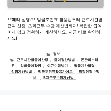
**메타 설명:** 임금조견표 활용법부터 근로시간별
급여 산정, 초과근무 수당 계산법까지! 복잡한 급여,
이제 쉽고 정확하게 계산하세요. 지금 바로 확인하
세요!
카
정보
테
태
근로시간별급여산정
,
급여정산방법
,
돈관리노하
고
그
우
,
알바급여확인
,
야근수당받기
,
월급계산꿀팁
,
리
임금계산방법
,
임금조견표활용가이드
,
직장인필수정
보
,
초과근무수당계산법