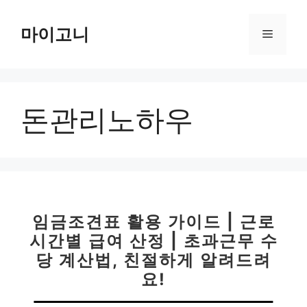
컨
텐
마이고니
메
츠
로
뉴
건
너
돈관리노하우
뛰
기
임금조견표 활용 가이드 | 근로
시간별 급여 산정 | 초과근무 수
당 계산법, 친절하게 알려드려
요!