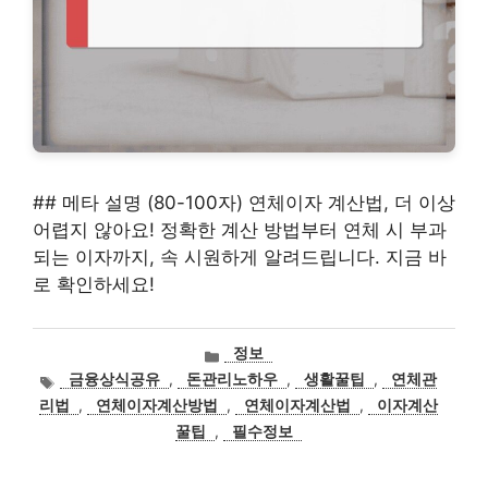
## 메타 설명 (80-100자) 연체이자 계산법, 더 이상
어렵지 않아요! 정확한 계산 방법부터 연체 시 부과
되는 이자까지, 속 시원하게 알려드립니다. 지금 바
로 확인하세요!
카
정보
테
태
금융상식공유
,
돈관리노하우
,
생활꿀팁
,
연체관
고
그
리법
,
연체이자계산방법
,
연체이자계산법
,
이자계산
리
꿀팁
,
필수정보