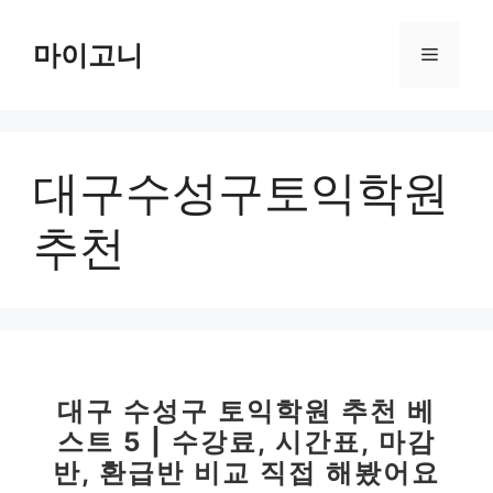
컨
텐
마이고니
메
츠
로
뉴
건
너
대구수성구토익학원
뛰
기
추천
대구 수성구 토익학원 추천 베
스트 5 | 수강료, 시간표, 마감
반, 환급반 비교 직접 해봤어요