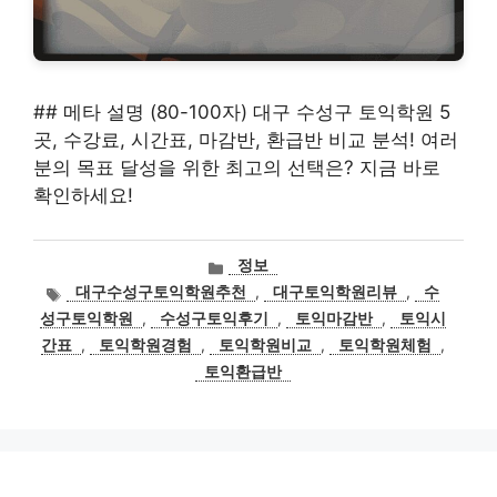
## 메타 설명 (80-100자) 대구 수성구 토익학원 5
곳, 수강료, 시간표, 마감반, 환급반 비교 분석! 여러
분의 목표 달성을 위한 최고의 선택은? 지금 바로
확인하세요!
카
정보
테
태
대구수성구토익학원추천
,
대구토익학원리뷰
,
수
고
그
성구토익학원
,
수성구토익후기
,
토익마감반
,
토익시
리
간표
,
토익학원경험
,
토익학원비교
,
토익학원체험
,
토익환급반