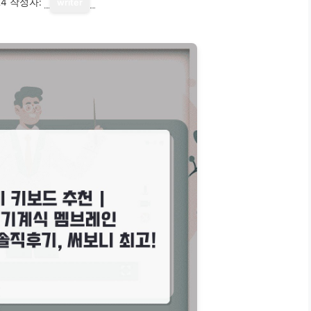
24
작성자:
writer