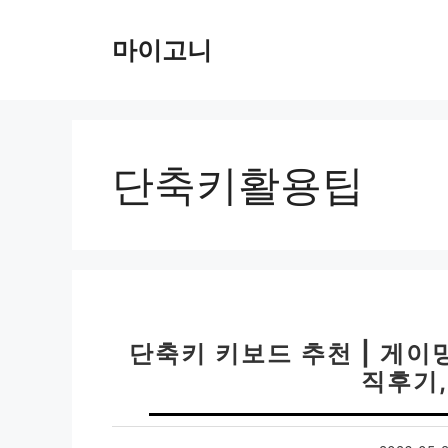
컨
텐
마이고니
츠
로
건
너
뛰
단축키활용팁
기
단축키 키보드 추천 | 게이
직후기,