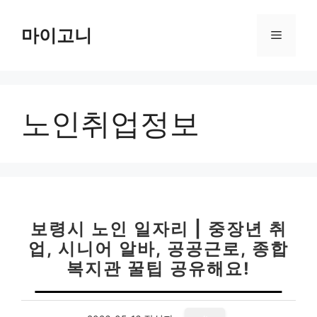
컨
텐
마이고니
메
츠
로
뉴
건
너
노인취업정보
뛰
기
보령시 노인 일자리 | 중장년 취
업, 시니어 알바, 공공근로, 종합
복지관 꿀팁 공유해요!