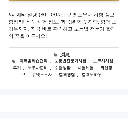
## 메타 설명 (80-100자): 큐넷 노무사 시험 정보
총정리! 최신 시험 정보, 과목별 학습 전략, 합격 노
하우까지. 지금 바로 확인하고 노동법 전문가 합격
의 꿈을 이루세요!
카
정보
테
태
과목별학습전략
,
노동법전문가시험
,
노무사시험
고
그
후기
,
노무사준비
,
수험생활
,
시험체험
,
최신정
리
보
,
큐넷노무사
,
합격경험
,
합격노하우