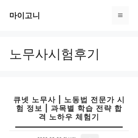
컨
텐
마이고니
메
츠
로
뉴
건
너
노무사시험후기
뛰
기
큐넷 노무사 | 노동법 전문가 시
험 정보 | 과목별 학습 전략 합
격 노하우 체험기