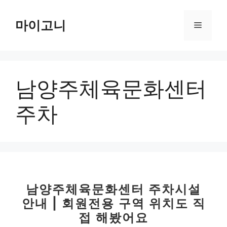
컨
텐
마이고니
메
츠
로
뉴
건
너
남양주체육문화센터
뛰
기
주차
남양주체육문화센터 주차시설
안내 | 회원전용 구역 위치도 직
접 해봤어요