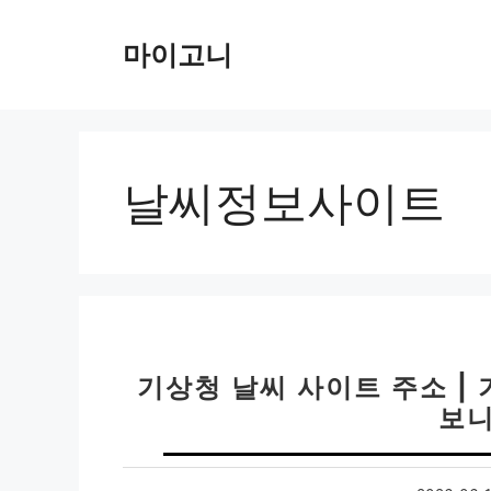
컨
텐
마이고니
츠
로
건
너
뛰
날씨정보사이트
기
기상청 날씨 사이트 주소 |
보니