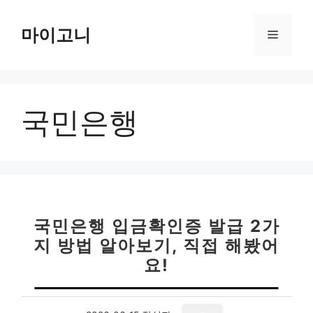
컨
텐
마이고니
메
츠
로
뉴
건
너
국민은행
뛰
기
국민은행 입금확인증 발급 2가
지 방법 알아보기, 직접 해봤어
요!