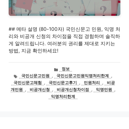
## 메타 설명 (80-100자) 국민신문고 민원, 익명 처
리와 비공개 신청의 차이점을 직접 경험하며 솔직하
게 알려드립니다. 여러분의 권리를 제대로 지키는
방법, 지금 확인하세요!
카
정보
테
태
국민신문고민원
,
국민신문고민원익명처리한계
,
고
그
국민신문고체험
,
국민신문고후기
,
민원처리
,
비공
리
개민원
,
비공개신청
,
비공개신청차이점
,
익명민원
,
익명처리한계