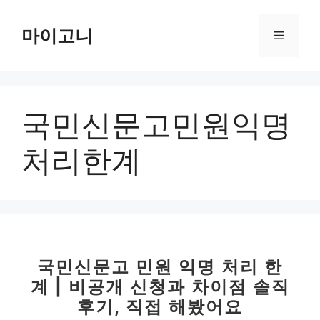
컨
텐
마이고니
메
츠
로
뉴
건
너
국민신문고민원익명
뛰
기
처리한계
국민신문고 민원 익명 처리 한
계 | 비공개 신청과 차이점 솔직
후기, 직접 해봤어요