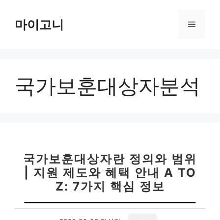
컨
텐
마이고니
메
츠
로
뉴
건
너
국가보훈대상자분석
뛰
기
국가보훈대상자란 정의와 범위
| 지원 제도와 혜택 안내 A TO
Z: 7가지 핵심 정보