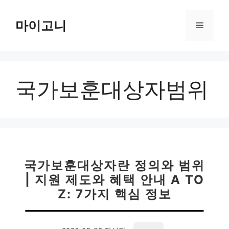
컨
텐
마이고니
메
츠
로
뉴
건
너
국가보훈대상자범위
뛰
기
국가보훈대상자란 정의와 범위
| 지원 제도와 혜택 안내 A TO
Z: 7가지 핵심 정보