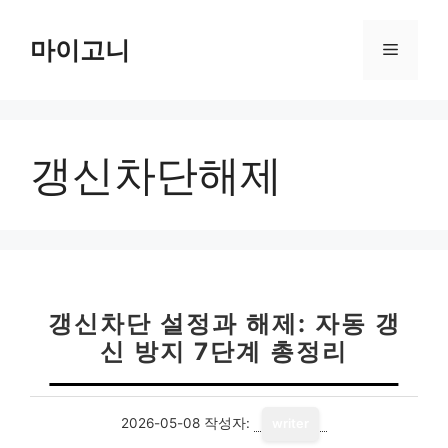
컨
텐
마이고니
메
츠
로
뉴
건
너
갱신차단해제
뛰
기
갱신차단 설정과 해제: 자동 갱
신 방지 7단계 총정리
2026-05-08
작성자:
writer