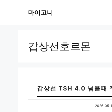
컨
텐
마이고니
츠
로
건
너
뛰
갑상선호르몬
기
갑상선 TSH 4.0 넘을때
2026-05-