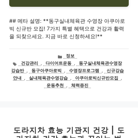
## 메타 설명: **동구실내체육관 수영장 아쿠아로
빅 신규반 모집! 7가지 특별 혜택으로 건강과 활력
을 되찾으세요. 지금 바로 신청하세요!**
카
정보
테
태
건강관리
,
다이어트운동
,
동구실내체육관수영장
고
그
강습반
,
동구아쿠아로빅
,
수영장프로그램
,
신규강습
리
안내
,
실내체육관수영강습
,
아쿠아로빅신규반모집
,
운동추천
,
체력증진
도라지차 효능 기관지 건강 | 도