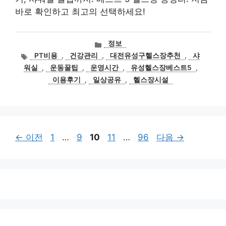
바로 확인하고 최고의 선택하세요!
카
정보
테
태
PT비용
,
건강관리
,
대전유성구헬스장추천
,
샤
고
그
워실
,
운동꿀팁
,
운영시간
,
유성헬스장베스트5
,
리
이용후기
,
일상공유
,
헬스장시설
페
페
페
페
페
←
이전
1
…
9
10
11
…
96
다음
→
이
이
이
이
이
지
지
지
지
지