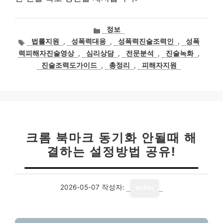
카
정보
테
태
법률지원
,
성폭력대응
,
성폭력진술조력인
,
성폭
고
그
력피해자진술영상
,
심리상담
,
전문분석
,
진술녹화
,
리
진술조력도가이드
,
총정리
,
피해자지원
크롬 북마크 동기화 안될때 해
결하는 설정방법 공유!
2026-05-07
작성자:
writer