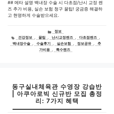
## 메타 설명 백내장 수술 시 다초점/난시 교정 렌
즈 추가 비용, 실손 보험 청구 꿀팁! 궁금증 해결하
고 현명하게 수술받으세요.
카
정보
테
태
건강정보
,
꿀팁
,
난시교정렌즈
,
다초점렌즈
,
고
그
백내장수술
,
수술후기
,
실손보험
,
정보공유
,
추
리
가비용
,
특수렌즈
동구실내체육관 수영장 강습반
| 아쿠아로빅 신규반 모집 총정
리: 7가지 혜택