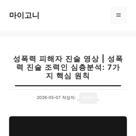
컨
텐
마이고니
메
츠
로
뉴
건
너
뛰
기
성폭력 피해자 진술 영상 | 성폭
력 진술 조력인 심층분석: 7가
지 핵심 원칙
2026-05-07
작성자:
writer