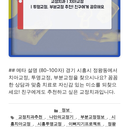
## 메타 설명 (80-100자) 경기 시흥시 정왕동에서
치아교정, 투명교정, 부분교정을 찾으시나요? 꼼꼼
한 상담과 맞춤 치료로 자신감 있는 미소를 되찾으
세요! 친구에게도 추천하고 싶은 교정치과입니다.
카
정보
테
태
교정치과추천
,
나만의교정기
,
부분교정정보
,
시
고
그
흥치아교정
,
시흥투명교정
,
이뻐지기프로젝트
,
정왕
리