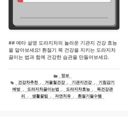
## 메타 설명 도라지차의 놀라운 기관지 건강 효능
을 알아보세요! 환절기 목 건강을 지키는 도라지차
끓이는 법과 함께 건강한 습관을 만들어보세요.
카
정보
테
태
건강차추천
,
겨울철건강
,
기관지건강
,
기침감기
고
그
예방
,
도라지차끓이는법
,
도라지차효능
,
목건강관
리
리
,
생활꿀팁
,
자연치유
,
환절기필수템