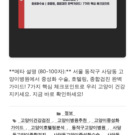
**메타 설명 (80-100자):** 서울 동작구 사당동 고
양이병원에서 중성화 수술, 호텔링, 종합검진 완벽
가이드! 7가지 핵심 체크포인트로 우리 고양이 건강
지키세요. 지금 바로 확인하세요!
카
정보
테
태
고양이건강검진
,
고양이병원추천
,
고양이중성화
고
그
가이드
,
고양이호텔링분석
,
동작구고양이병원
,
사당
리
동고양이종합검진
,
사당동고양이중성화수술
,
사당동