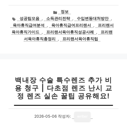
카
정보
테
태
성공팁모음
,
소득관리전략
,
수입변동대처방안
,
고
그
육아휴직급여분석
,
육아휴직급여프리랜서
,
프리랜서
리
육아휴직가이드
,
프리랜서육아휴직성공사례
,
프리랜
서육아휴직총정리
,
프리랜서육아휴직팁
백내장 수술 특수렌즈 추가 비
용 청구 | 다초점 렌즈 난시 교
정 렌즈 실손 꿀팁 공유해요!
2026-05-06
작성자:
writer