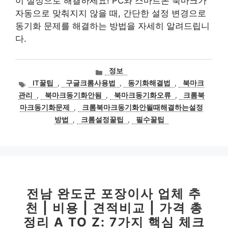
이 설정으로 해결하세요! PC와 스마트폰 북마크가
자동으로 맞춰지지 않을 때, 간단한 설정 변경으로
동기화 문제를 해결하는 방법을 자세히 알려드립니
다.
카
정보
테
태
IT꿀팁
,
구글크롬사용법
,
동기화해결법
,
북마크
고
그
관리
,
북마크동기화안됨
,
북마크동기화오류
,
크롬북
리
마크동기화문제
,
크롬북마크동기화안될때해결하는설정
방법
,
크롬설정꿀팁
,
필수꿀팁
전남 완도군 포장이사 업체 추
천 | 비용 | 견적비교 | 가격 총
정리 A TO Z: 7가지 핵심 체크