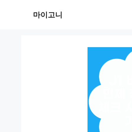
컨
텐
마이고니
츠
로
건
너
뛰
기