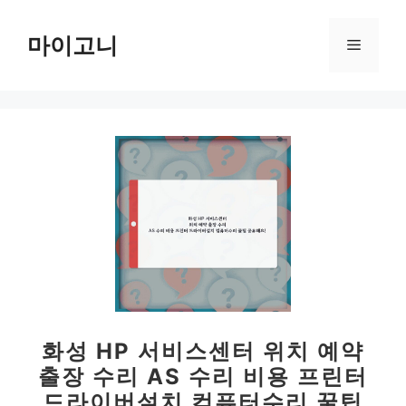
컨
텐
마이고니
메
츠
로
뉴
건
너
뛰
기
화성 HP 서비스센터 위치 예약
출장 수리 AS 수리 비용 프린터
드라이버설치 컴퓨터수리 꿀팁