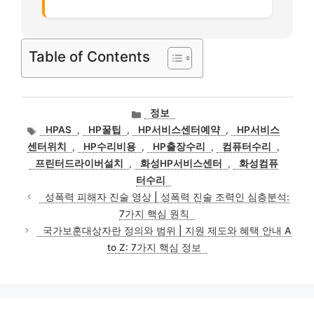
Table of Contents
카
정보
테
태
HPAS
,
HP꿀팁
,
HP서비스센터예약
,
HP서비스
고
그
센터위치
,
HP수리비용
,
HP출장수리
,
컴퓨터수리
,
리
프린터드라이버설치
,
화성HP서비스센터
,
화성컴퓨
터수리
성폭력 피해자 진술 영상 | 성폭력 진술 조력인 심층분석:
7가지 핵심 원칙
국가보훈대상자란 정의와 범위 | 지원 제도와 혜택 안내 A
to Z: 7가지 핵심 정보