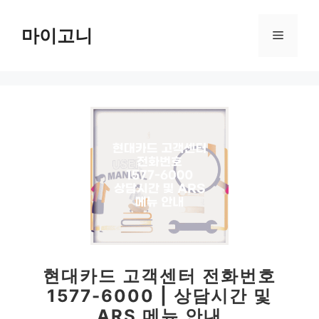
컨
텐
마이고니
메
츠
로
뉴
건
너
뛰
기
현대카드 고객센터 전화번호
1577-6000 | 상담시간 및
ARS 메뉴 안내