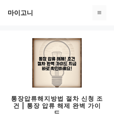
컨
텐
마이고니
메
츠
로
뉴
건
너
뛰
기
통장압류해지방법 절차 신청 조
건 | 통장 압류 해제 완벽 가이
드