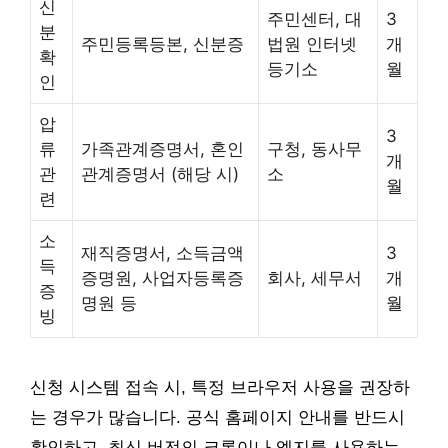
신
주민센터, 대
3
분
주민등록등본, 신분증
법원 인터넷
개
확
등기소
월
인
압
3
류
가족관계증명서, 혼인
구청, 동사무
개
관
관계증명서 (해당 시)
소
월
련
소
재직증명서, 소득금액
3
득
증명원, 사업자등록증
회사, 세무서
개
증
명원 등
월
빙
신청 시스템 접속 시, 특정 브라우저 사용을 권장하
는 경우가 많습니다. 공식 홈페이지 안내를 반드시
확인하고, 최신 버전의 크롬이나 엣지를 사용하는