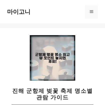
컨
텐
마이고니
메
츠
로
뉴
건
너
뛰
기
진해 군항제 벚꽃 축제 명소별
관람 가이드