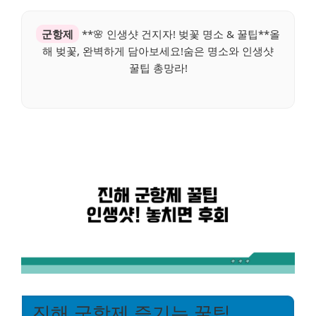
군항제
**🌸 인생샷 건지자! 벚꽃 명소 & 꿀팁**올
해 벚꽃, 완벽하게 담아보세요!숨은 명소와 인생샷
꿀팁 총망라!
진해 군항제 즐기는 꿀팁