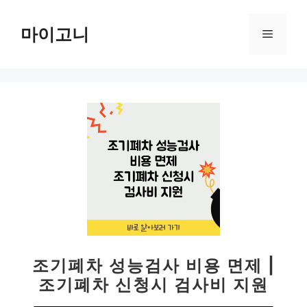
컨
텐
마이고니
메
츠
로
뉴
건
너
뛰
기
조기폐차 성능검사 비용 면제 |
조기폐차 신청시 검사비 지원