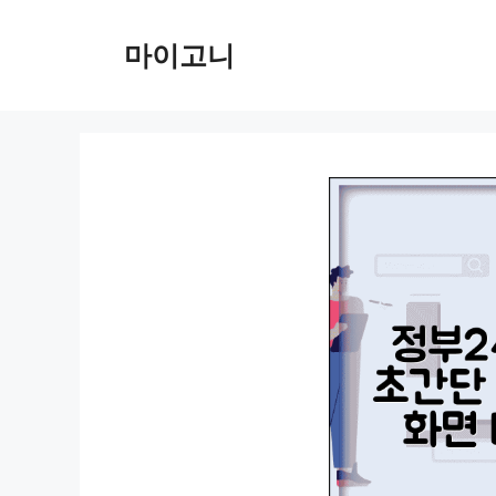
컨
텐
마이고니
츠
로
건
너
뛰
기