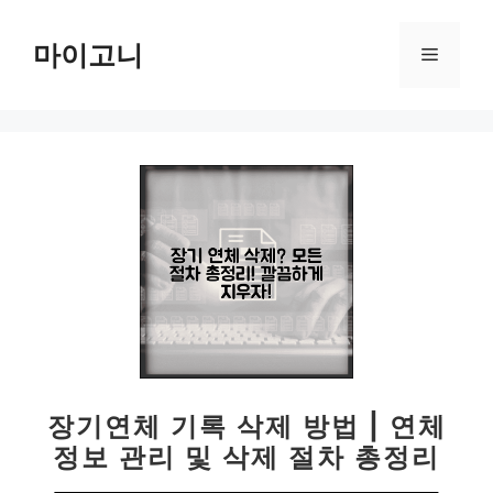
컨
텐
마이고니
메
츠
로
뉴
건
너
뛰
기
장기연체 기록 삭제 방법 | 연체
정보 관리 및 삭제 절차 총정리