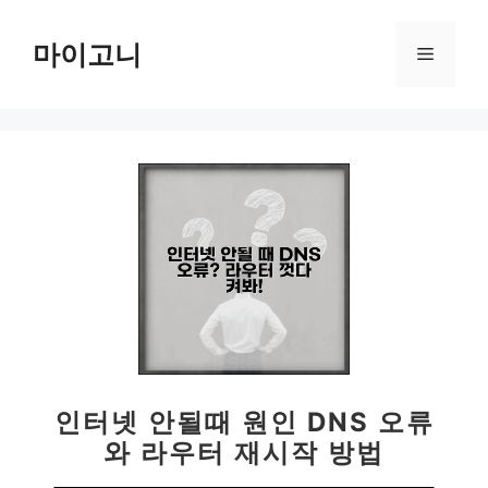
컨
텐
마이고니
메
츠
로
뉴
건
너
뛰
기
인터넷 안될때 원인 DNS 오류
와 라우터 재시작 방법