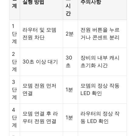
실행 방법
주의사항
계
시
간
1
라우터 및 모뎀
전원 버튼을 누르
단
2분
전원 차단
거나 콘센트 분리
계
2
30
장비의 내부 캐시
단
30초 이상 대기
초
초기화 시간
계
3
모뎀 전원 먼저
모뎀의 정상 작동
단
1분
연결
LED 확인
계
4
모뎀 연결 후 라
라우터의 정상 작
단
1분
우터 전원 연결
동 LED 확인
계