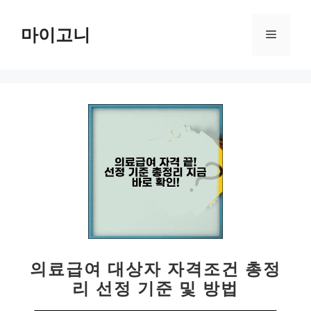
컨
텐
마이고니
메
츠
로
뉴
건
너
뛰
기
의료급여 대상자 자격조건 총정
리 선정 기준 및 방법