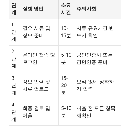
단
소요
실행 방법
주의사항
계
시간
1
필요 서류 및
10-
서류 유효기간 반
단
정보 준비
15분
드시 확인
계
2
온라인 접속 및
5-10
공인인증서 또는
단
로그인
분
간편인증 준비
계
3
15-
정보 입력 및
오타 없이 정확하
단
20
서류 업로드
게 입력
계
분
4
최종 검토 및
5-10
제출 전 모든 항목
단
제출
분
재확인
계