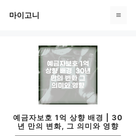
컨
텐
마이고니
메
츠
로
뉴
건
너
뛰
기
예금자보호 1억 상향 배경 | 30
년 만의 변화, 그 의미와 영향