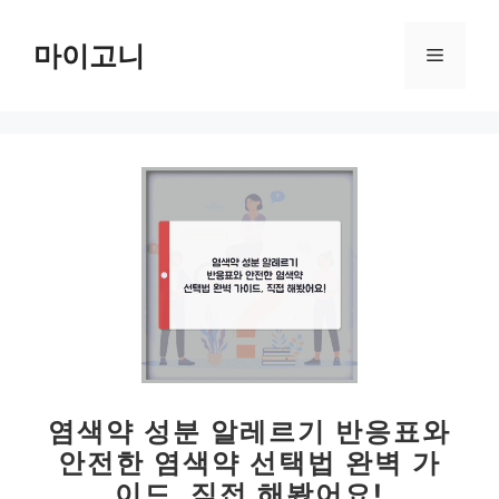
컨
텐
마이고니
메
츠
로
뉴
건
너
뛰
기
염색약 성분 알레르기 반응표와
안전한 염색약 선택법 완벽 가
이드, 직접 해봤어요!