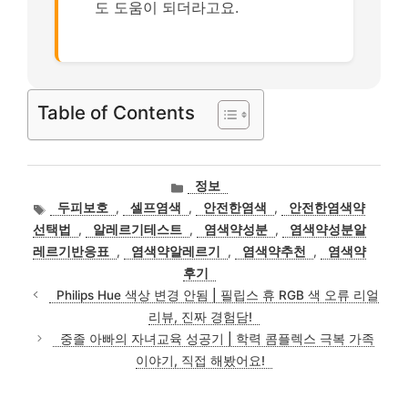
도 도움이 되더라고요.
Table of Contents
카
정보
테
태
두피보호
,
셀프염색
,
안전한염색
,
안전한염색약
고
그
선택법
,
알레르기테스트
,
염색약성분
,
염색약성분알
리
레르기반응표
,
염색약알레르기
,
염색약추천
,
염색약
후기
Philips Hue 색상 변경 안됨 | 필립스 휴 RGB 색 오류 리얼
리뷰, 진짜 경험담!
중졸 아빠의 자녀교육 성공기 | 학력 콤플렉스 극복 가족
이야기, 직접 해봤어요!