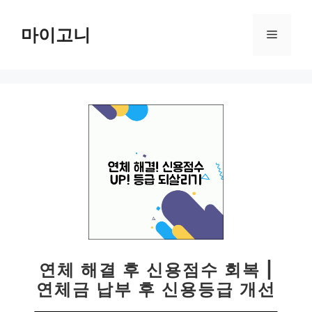
컨
텐
마이고니
메
츠
로
뉴
건
너
뛰
기
연체 해결 후 신용점수 회복 |
연체금 납부 후 신용등급 개선