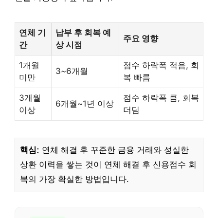
연체 기
납부 후 회복 예
주요 영향
간
상 시점
1개월
점수 하락폭 적음, 회
3~6개월
미만
복 빠름
3개월
점수 하락폭 큼, 회복
6개월~1년 이상
이상
더딤
핵심:
연체 해결 후 꾸준한 금융 거래와 성실한
상환 이력을 쌓는 것이 연체 해결 후 신용점수 회
복의 가장 확실한 방법입니다.