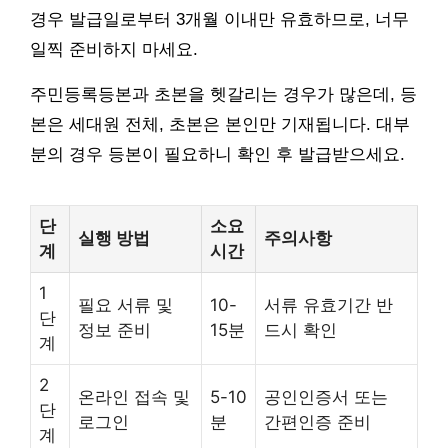
경우 발급일로부터 3개월 이내만 유효하므로, 너무
일찍 준비하지 마세요.
주민등록등본과 초본을 헷갈리는 경우가 많은데, 등
본은 세대원 전체, 초본은 본인만 기재됩니다. 대부
분의 경우 등본이 필요하니 확인 후 발급받으세요.
단
소요
실행 방법
주의사항
계
시간
1
필요 서류 및
10-
서류 유효기간 반
단
정보 준비
15분
드시 확인
계
2
온라인 접속 및
5-10
공인인증서 또는
단
로그인
분
간편인증 준비
계