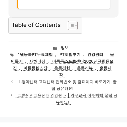
Table of Contents
카
정보
테
태
1월등록PT무료체험
,
PT체험후기
,
건강관리
,
몸
고
그
만들기
,
새해다짐
,
아름동스포츠센터2026신규회원모
리
집
,
아름동헬스장
,
운동경험
,
운동리뷰
,
운동시
작
lh청약센터 고객센터 전화번호 및 홈페이지 바로가기, 꿀
팁 공유해요!
교통안전교육센터 강좌안내 | 의무교육 이수방법 꿀팁 공
유해요!