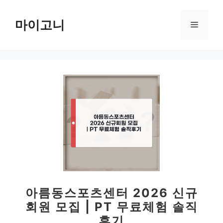
컨
텐
마이고니
메
츠
로
뉴
건
너
뛰
기
아름동스포츠센터 2026 신규
회원 모집 | PT 무료체험 솔직
후기