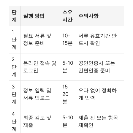
단
소요
실행 방법
주의사항
계
시간
1
필요 서류 및
10-
서류 유효기간 반
단
정보 준비
15분
드시 확인
계
2
온라인 접속 및
5-10
공인인증서 또는
단
로그인
분
간편인증 준비
계
3
15-
정보 입력 및
오타 없이 정확하
단
20
서류 업로드
게 입력
계
분
4
최종 검토 및
5-10
제출 전 모든 항목
단
제출
분
재확인
계