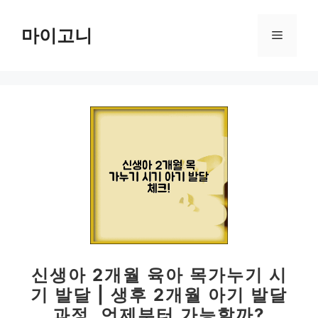
컨
텐
마이고니
메
츠
로
뉴
건
너
뛰
기
신생아 2개월 육아 목가누기 시
기 발달 | 생후 2개월 아기 발달
과정, 언제부터 가능할까?