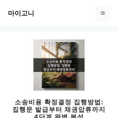
컨
텐
마이고니
메
츠
로
뉴
건
너
뛰
기
소송비용 확정결정 집행방법:
집행문 발급부터 채권압류까지
4단계 완벽 분석