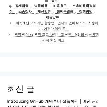
테
태
강제집행
,
법률비용
,
비용청구
,
소송비용확정결
고
그
정
,
소송절차
,
재산압류
,
집행문발급
,
집행방법
,
리
채권압류
비짓재팬 오프라인 활용법 | 인터넷 없이 QR코드 사용하
기, 이것만 알면 끝!
맥북 에어 vs 맥북 프로 차이 비교 선택 | M3 칩 성능 후기
5가지 핵심 비교
최신 글
Introducing GitHub 개념부터 실습까지 | 버전 관리