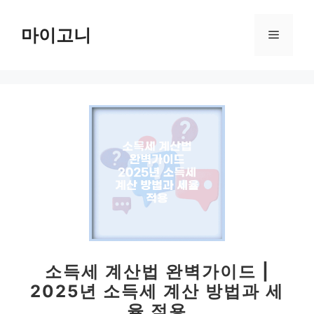
컨
텐
마이고니
메
츠
로
뉴
건
너
뛰
기
소득세 계산법 완벽가이드 |
2025년 소득세 계산 방법과 세
율 적용