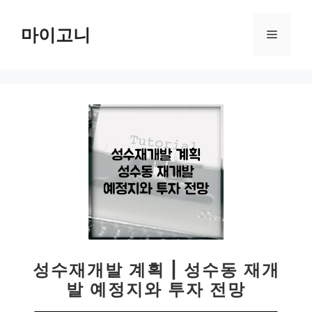
컨
텐
마이고니
메
츠
로
뉴
건
너
뛰
기
성수재개발 계획 | 성수동 재개
발 예정지와 투자 전망