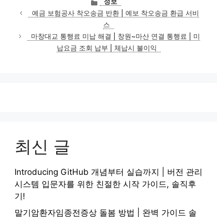
카
정보
테
예금 보험공사 착오송금 반환 | 예보 착오송금 환급 서비
고
스
리
마창대교 통행료 미납 해결 | 창원~마산 연결 통행료 | 미
납요금 조회 납부 | 체납시 불이익
최신 글
Introducing GitHub 개념부터 실습까지 | 버전 관리
시스템 입문자를 위한 친절한 시작 가이드, 솔직후
기!
말기암환자임종전증상 돌봄 방법 | 완벽 가이드 솔