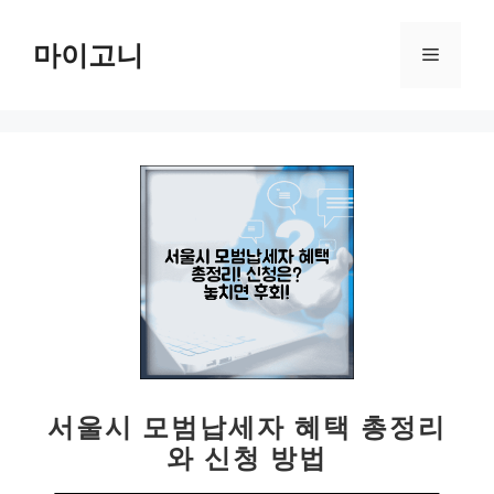
컨
텐
마이고니
메
츠
로
뉴
건
너
뛰
기
서울시 모범납세자 혜택 총정리
와 신청 방법