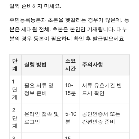
일찍 준비하지 마세요.
주민등록등본과 초본을 헷갈리는 경우가 많은데, 등
본은 세대원 전체, 초본은 본인만 기재됩니다. 대부
분의 경우 등본이 필요하니 확인 후 발급받으세요.
단
소요
실행 방법
주의사항
계
시간
1
필요 서류 및
10-
서류 유효기간 반
단
정보 준비
15분
드시 확인
계
2
온라인 접속 및
5-10
공인인증서 또는
단
로그인
분
간편인증 준비
계
3
15-