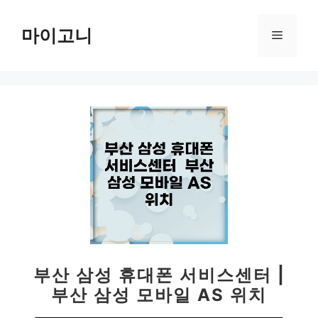
컨
텐
마이고니
메
츠
로
뉴
건
너
뛰
기
부산 삼성 휴대폰 서비스센터 |
부산 삼성 모바일 AS 위치