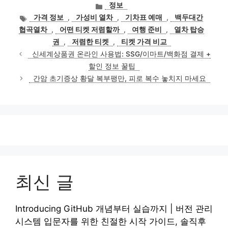
카
정보
테
태
가격 정보
,
가성비 열차
,
기차표 예매
,
백두대간
고
그
협곡열차
,
어떤 티켓 저렴할까
,
여행 준비
,
열차 탑승
리
권
,
저렴한 티켓
,
티켓 가격 비교
신세계상품권 온라인 사용법: SSG/이마트/백화점 결제 +
할인 정보 꿀팁
간암 초기증상 황달 복부팽만, 피로 복수 놓치지 마세요
최신 글
Introducing GitHub 개념부터 실습까지 | 버전 관리
시스템 입문자를 위한 친절한 시작 가이드, 솔직후