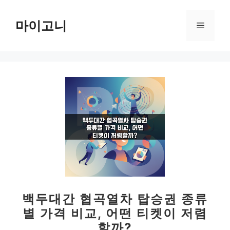
컨
텐
마이고니
메
츠
로
뉴
건
너
뛰
기
백두대간 협곡열차 탑승권 종류
별 가격 비교, 어떤 티켓이 저렴
할까?