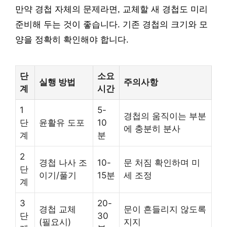
만약 경첩 자체의 문제라면, 교체할 새 경첩도 미리
준비해 두는 것이 좋습니다. 기존 경첩의 크기와 모
양을 정확히 확인해야 합니다.
단
소요
실행 방법
주의사항
계
시간
1
5-
경첩의 움직이는 부분
단
윤활유 도포
10
에 충분히 분사
계
분
2
경첩 나사 조
10-
문 처짐 확인하며 미
단
이기/풀기
15분
세 조정
계
3
20-
경첩 교체
문이 흔들리지 않도록
단
30
(필요시)
지지