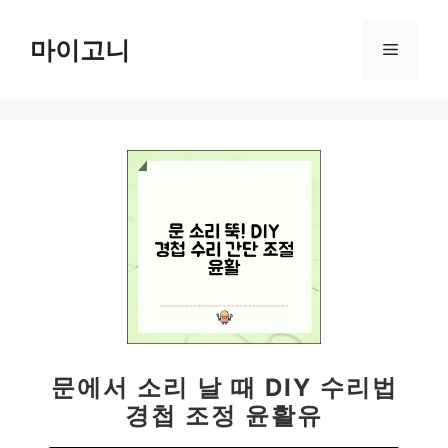
컨
텐
마이고니
메
츠
로
뉴
건
너
뛰
기
문에서 소리 날 때 DIY 수리법
경첩 조정 윤활유