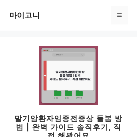
컨
텐
마이고니
메
츠
로
뉴
건
너
뛰
기
말기암환자임종전증상 돌봄 방
법 | 완벽 가이드 솔직후기, 직
접 해봤어요