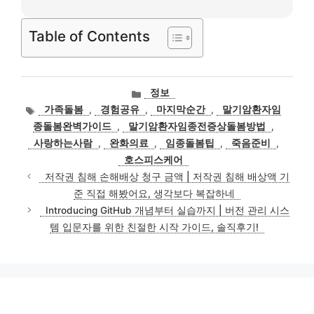
Table of Contents
카
정보
테
태
가족돌봄
,
경험공유
,
마지막순간
,
말기암환자임
고
그
종돌봄완벽가이드
,
말기암환자임종전증상돌봄방법
,
리
사랑하는사람
,
완화의료
,
임종돌봄팁
,
죽음준비
,
호스피스케어
저작권 침해 손해배상 청구 금액 | 저작권 침해 배상액 기
준 직접 해봤어요, 생각보다 복잡하네
Introducing GitHub 개념부터 실습까지 | 버전 관리 시스
템 입문자를 위한 친절한 시작 가이드, 솔직후기!