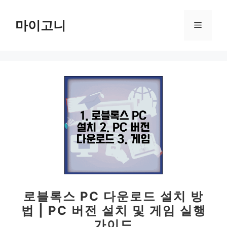
컨
텐
마이고니
메
츠
로
뉴
건
너
뛰
기
로블록스 PC 다운로드 설치 방
법 | PC 버전 설치 및 게임 실행
가이드