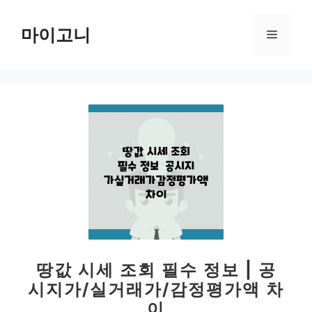
컨
텐
마이고니
메
츠
로
뉴
건
너
뛰
기
땅값 시세 조회 필수 정보 | 공
시지가/실거래가/감정평가액 차
이